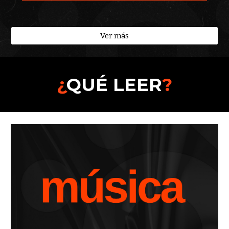
Ver más
¿
QUÉ LEER
?