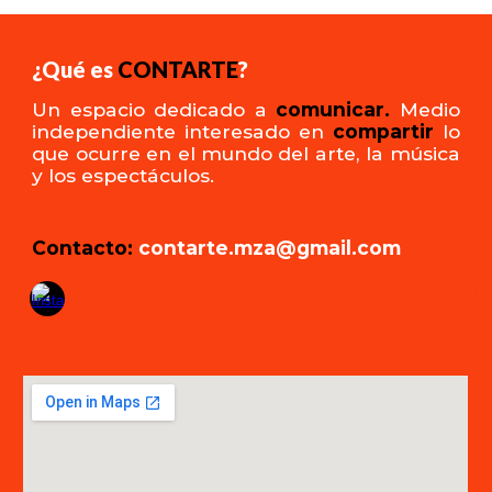
¿Qué es
CONTARTE
?
Un espacio d
edicado a
comunicar.
Medio
independiente interesado en
compartir
lo
que ocurre en el mundo del arte, la música
y los espectáculos.
Contacto:
contarte.mza@gmail.com