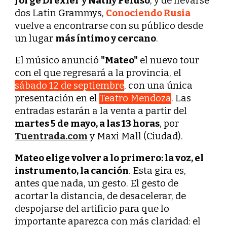
Jorge Drexler y Nathy Peluso
, y de llevarse
dos Latin Grammys,
Conociendo Rusia
vuelve a encontrarse con su público desde
un lugar
más íntimo y cercano
.
El músico anunció
"Mateo"
el nuevo tour
con el que regresará a la provincia, el
sábado 12 de septiembre
, con una única
presentación en el
Teatro Mendoza
. Las
entradas estarán a la venta a partir del
martes 5 de mayo, a las 13 horas
, por
Tuentrada.com
y Maxi Mall (Ciudad).
Mateo elige volver a lo primero: la voz, el
instrumento, la canción
. Esta gira es,
antes que nada, un gesto. El gesto de
acortar la distancia, de desacelerar, de
despojarse del artificio para que lo
importante aparezca con más claridad: el