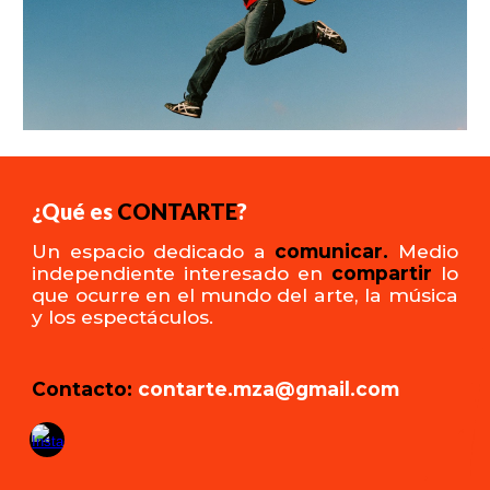
¿Qué es
CONTARTE
?
Un espacio d
edicado a
comunicar.
Medio
independiente interesado en
compartir
lo
que ocurre en el mundo del arte, la música
y los espectáculos.
Contacto:
contarte.mza@gmail.com